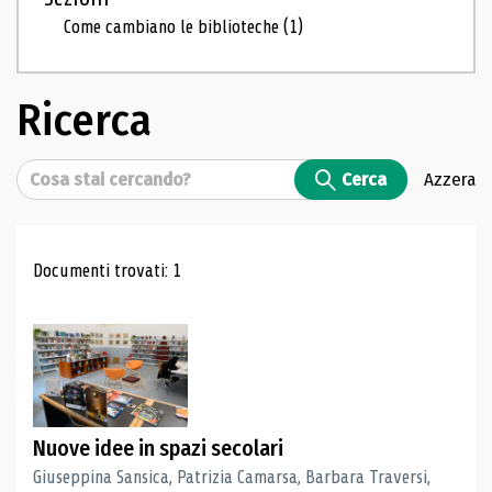
Come cambiano le biblioteche
(1)
Ricerca
Cerca
Cerca
Azzera
Risultati di ricerca
Documenti trovati: 1
Nuove idee in spazi secolari
Giuseppina Sansica, Patrizia Camarsa, Barbara Traversi,