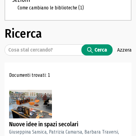
Come cambiano le biblioteche
(1)
Ricerca
Cerca
Cerca
Azzera
Risultati di ricerca
Documenti trovati: 1
Nuove idee in spazi secolari
Giuseppina Sansica, Patrizia Camarsa, Barbara Traversi,