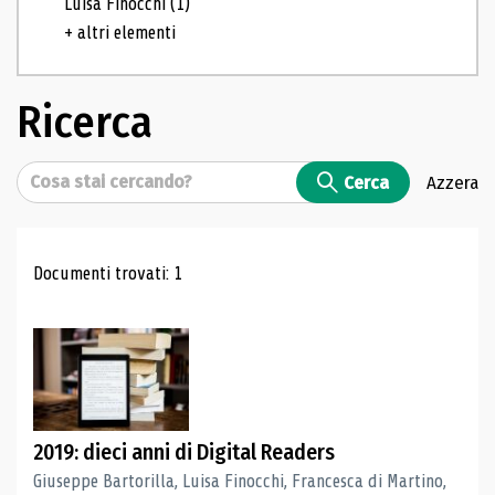
Luisa Finocchi
(1)
+ altri elementi
Ricerca
Cerca
Cerca
Azzera
Risultati di ricerca
Documenti trovati: 1
2019: dieci anni di Digital Readers
Giuseppe Bartorilla, Luisa Finocchi, Francesca di Martino,