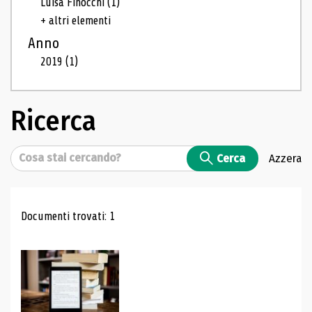
Luisa Finocchi
(1)
+ altri elementi
Anno
2019
(1)
Ricerca
Cerca
Cerca
Azzera
Risultati di ricerca
Documenti trovati: 1