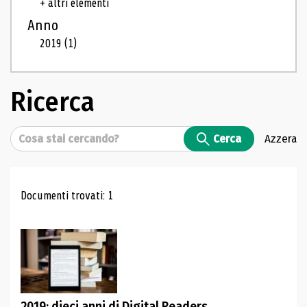
+ altri elementi
Anno
2019
(1)
Ricerca
Cerca
Cerca
Azzera
Risultati di ricerca
Documenti trovati: 1
2019: dieci anni di Digital Readers