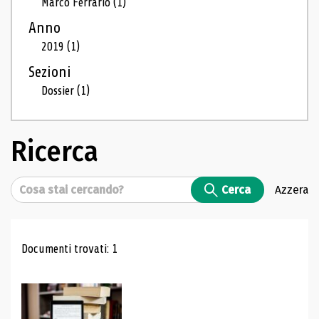
Marco Ferrario
(1)
Anno
2019
(1)
Sezioni
Dossier
(1)
Ricerca
Cerca
Cerca
Azzera
Risultati di ricerca
Documenti trovati: 1