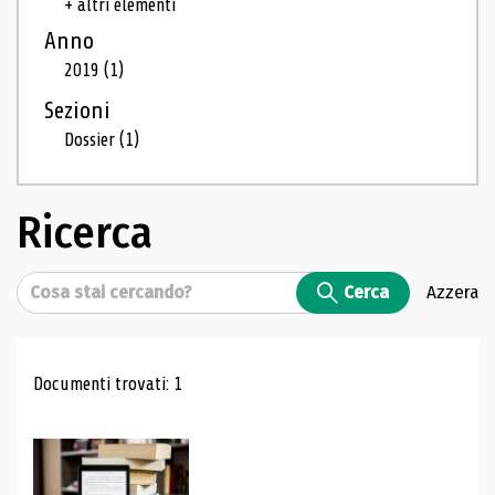
+ altri elementi
Anno
2019
(1)
Sezioni
Dossier
(1)
Ricerca
Cerca
Cerca
Azzera
Risultati di ricerca
Documenti trovati: 1