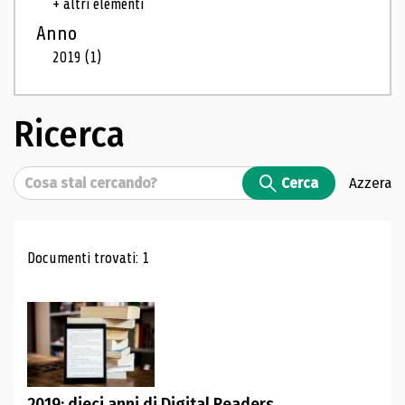
+ altri elementi
Anno
2019
(1)
Ricerca
Cerca
Cerca
Azzera
Risultati di ricerca
Documenti trovati: 1
2019: dieci anni di Digital Readers