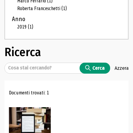
Marco Ferrario
(1)
Roberta Franceschetti
(1)
Anno
2019
(1)
Ricerca
Cerca
Cerca
Azzera
Risultati di ricerca
Documenti trovati: 1