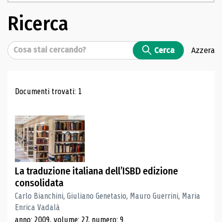
Ricerca
Cerca
Cerca
Azzera
Risultati di ricerca
Documenti trovati: 1
La traduzione italiana dell’ISBD edizione
consolidata
Carlo Bianchini, Giuliano Genetasio, Mauro Guerrini, Maria
Enrica Vadalà
anno: 2009, volume: 27, numero: 9