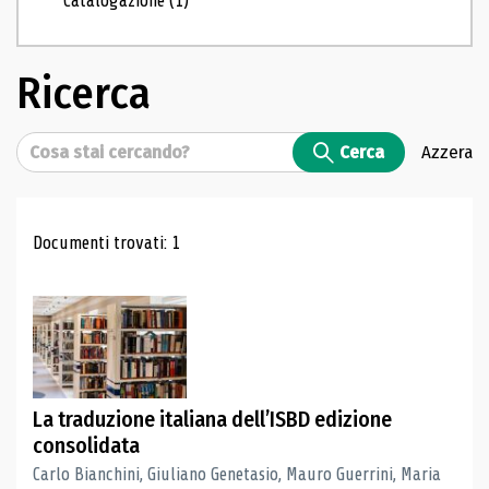
Catalogazione
(1)
Ricerca
Cerca
Cerca
Azzera
Risultati di ricerca
Documenti trovati: 1
La traduzione italiana dell’ISBD edizione
consolidata
Carlo Bianchini, Giuliano Genetasio, Mauro Guerrini, Maria