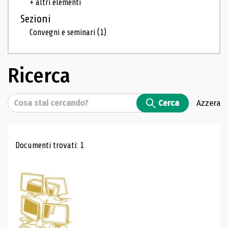
+ altri elementi
Sezioni
Convegni e seminari
(1)
Ricerca
Cerca
Cerca
Azzera
Risultati di ricerca
Documenti trovati: 1