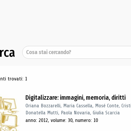
rca
Cerca
ultati di ricerca
ti trovati: 1
Digitalizzare: immagini, memoria, diritti
Oriana Bozzarelli, Maria Cassella, Mosé Conte, Cris
Donatella Mutti, Paola Novaria, Giulia Scarcia
anno: 2012, volume: 30, numero: 10