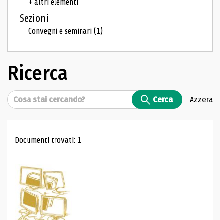
+ altri elementi
Sezioni
Convegni e seminari
(1)
Ricerca
Cerca
Cerca
Azzera
Risultati di ricerca
Documenti trovati: 1