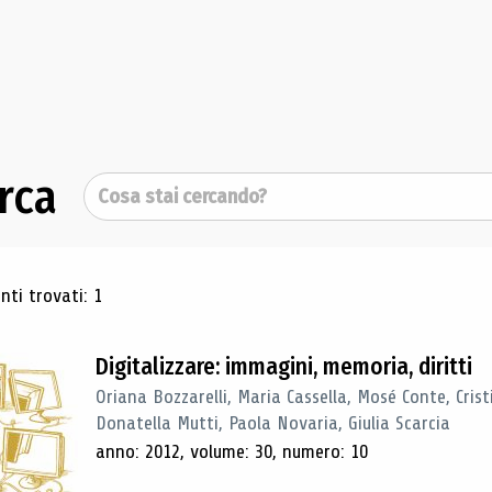
rca
Cerca
ultati di ricerca
ti trovati: 1
Digitalizzare: immagini, memoria, diritti
Oriana Bozzarelli, Maria Cassella, Mosé Conte, Cris
Donatella Mutti, Paola Novaria, Giulia Scarcia
anno: 2012, volume: 30, numero: 10