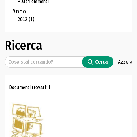
+ altri elementi
Anno
2012
(1)
Ricerca
Cerca
Cerca
Azzera
Risultati di ricerca
Documenti trovati: 1