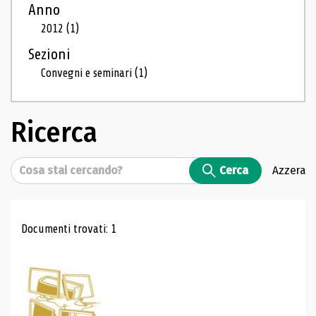
Anno
2012
(1)
Sezioni
Convegni e seminari
(1)
Ricerca
Cerca
Cerca
Azzera
Risultati di ricerca
Documenti trovati: 1