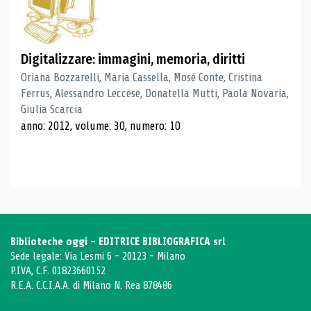
Digitalizzare: immagini, memoria, diritti
Oriana Bozzarelli, Maria Cassella, Mosé Conte, Cristina
Ferrus, Alessandro Leccese, Donatella Mutti, Paola Novaria,
Giulia Scarcia
anno: 2012, volume: 30, numero: 10
Biblioteche oggi - EDITRICE BIBLIOGRAFICA srl
Sede legale: Via Lesmi 6 - 20123 - Milano
P.IVA, C.F. 01823660152
R.E.A. C.C.I.A.A. di Milano N. Rea 878486