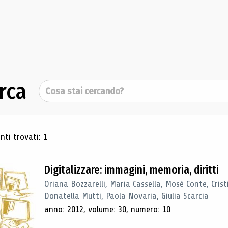
rca
Cerca
ultati di ricerca
ti trovati: 1
Digitalizzare: immagini, memoria, diritti
Oriana Bozzarelli, Maria Cassella, Mosé Conte, Cris
Donatella Mutti, Paola Novaria, Giulia Scarcia
anno: 2012, volume: 30, numero: 10