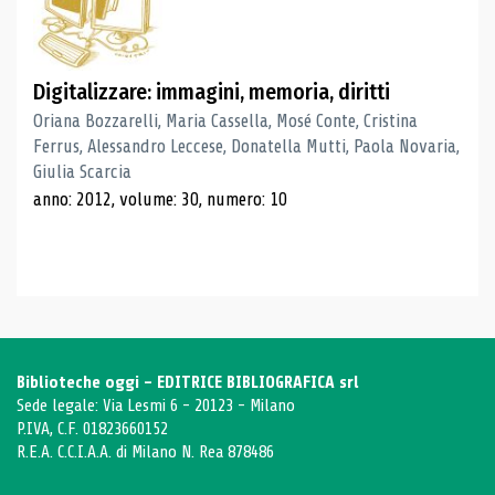
Digitalizzare: immagini, memoria, diritti
Oriana Bozzarelli, Maria Cassella, Mosé Conte, Cristina
Ferrus, Alessandro Leccese, Donatella Mutti, Paola Novaria,
Giulia Scarcia
anno: 2012, volume: 30, numero: 10
Biblioteche oggi - EDITRICE BIBLIOGRAFICA srl
Sede legale: Via Lesmi 6 - 20123 - Milano
P.IVA, C.F. 01823660152
R.E.A. C.C.I.A.A. di Milano N. Rea 878486