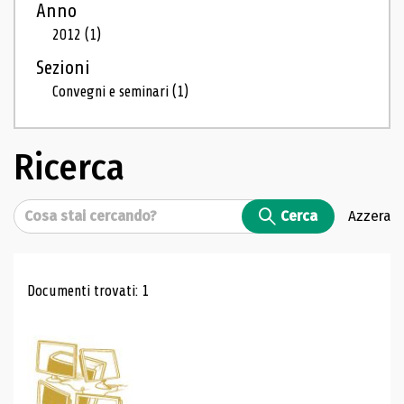
Anno
2012
(1)
Sezioni
Convegni e seminari
(1)
Ricerca
Cerca
Cerca
Azzera
Risultati di ricerca
Documenti trovati: 1