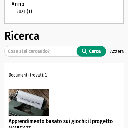
Anno
2021
(1)
Ricerca
Cerca
Cerca
Azzera
Risultati di ricerca
Documenti trovati: 1
Apprendimento basato sui giochi: il progetto