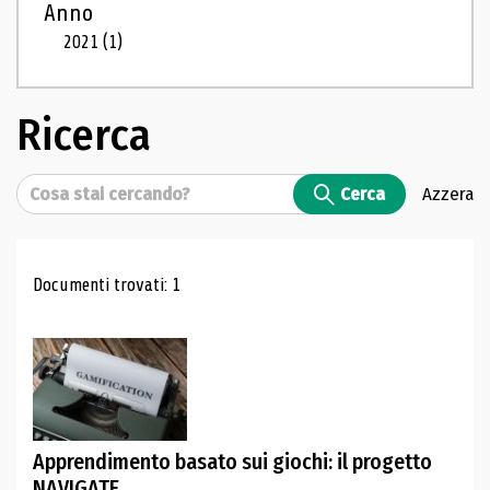
Anno
2021
(1)
Ricerca
Cerca
Cerca
Azzera
Risultati di ricerca
Documenti trovati: 1
Apprendimento basato sui giochi: il progetto
NAVIGATE