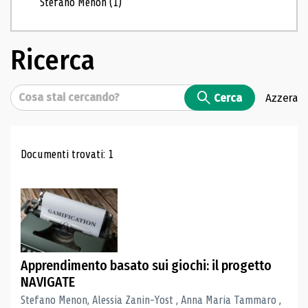
Stefano Menon
(1)
Ricerca
Cerca
Cerca
Azzera
Risultati di ricerca
Documenti trovati: 1
Apprendimento basato sui giochi: il progetto
NAVIGATE
Stefano Menon, Alessia Zanin-Yost , Anna Maria Tammaro ,