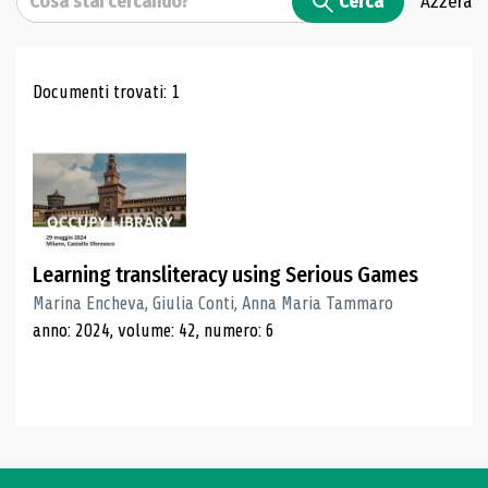
Cerca
Azzera
Risultati di ricerca
Documenti trovati: 1
Learning transliteracy using Serious Games
Marina Encheva, Giulia Conti, Anna Maria Tammaro
anno: 2024, volume: 42, numero: 6