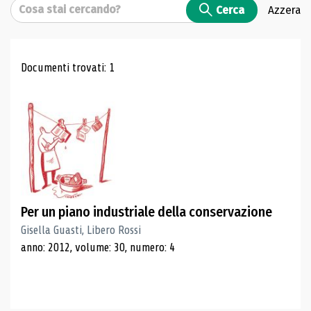
Cerca
Cerca
Azzera
Risultati di ricerca
Documenti trovati: 1
Per un piano industriale della conservazione
Gisella Guasti, Libero Rossi
anno: 2012, volume: 30, numero: 4