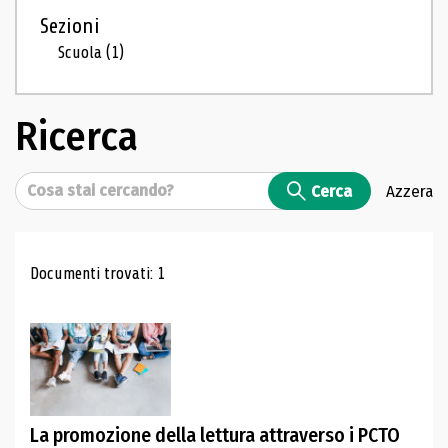
Sezioni
Scuola
(1)
Ricerca
Cerca
Cerca
Azzera
Risultati di ricerca
Documenti trovati: 1
La promozione della lettura attraverso i PCTO