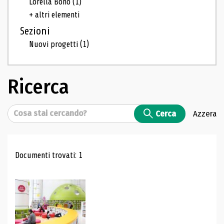
Lorella Bono
(1)
+ altri elementi
Sezioni
Nuovi progetti
(1)
Ricerca
Cerca
Cerca
Azzera
Risultati di ricerca
Documenti trovati: 1