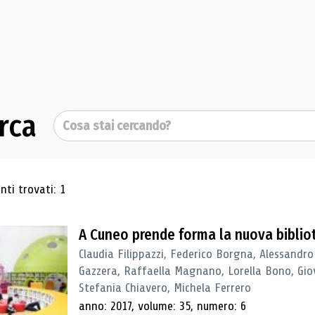
rca
Cerca
ultati di ricerca
ti trovati: 1
A Cuneo prende forma la nuova biblio
Claudia Filippazzi, Federico Borgna, Alessandro
Gazzera, Raffaella Magnano, Lorella Bono, Gio
Stefania Chiavero, Michela Ferrero
anno: 2017, volume: 35, numero: 6