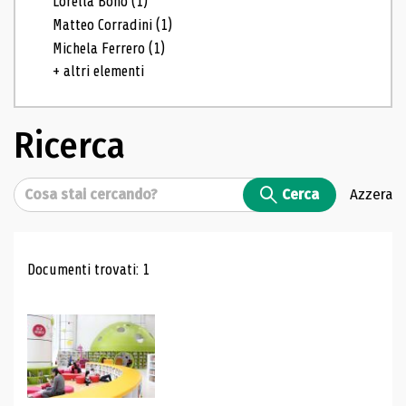
Lorella Bono
(1)
Matteo Corradini
(1)
Michela Ferrero
(1)
+ altri elementi
Ricerca
Cerca
Cerca
Azzera
Risultati di ricerca
Documenti trovati: 1