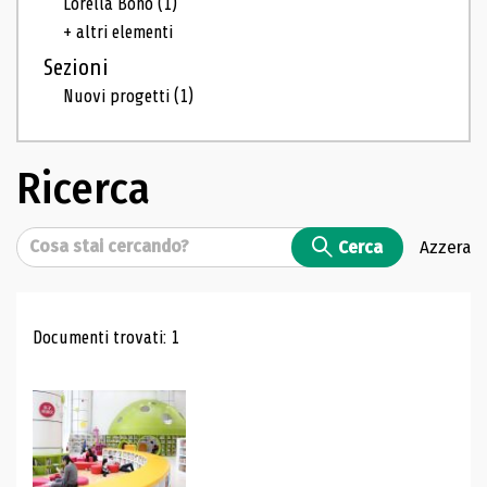
Lorella Bono
(1)
+ altri elementi
Sezioni
Nuovi progetti
(1)
Ricerca
Cerca
Cerca
Azzera
Risultati di ricerca
Documenti trovati: 1