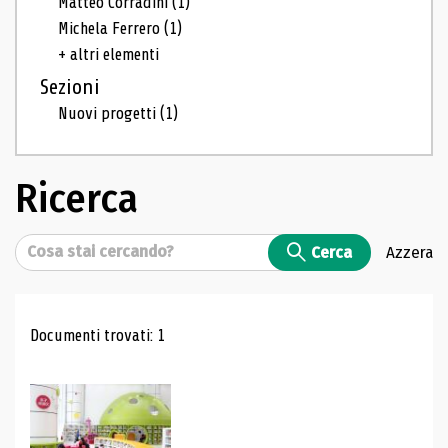
Matteo Corradini
(1)
Michela Ferrero
(1)
+ altri elementi
Sezioni
Nuovi progetti
(1)
Ricerca
Cerca
Cerca
Azzera
Risultati di ricerca
Documenti trovati: 1