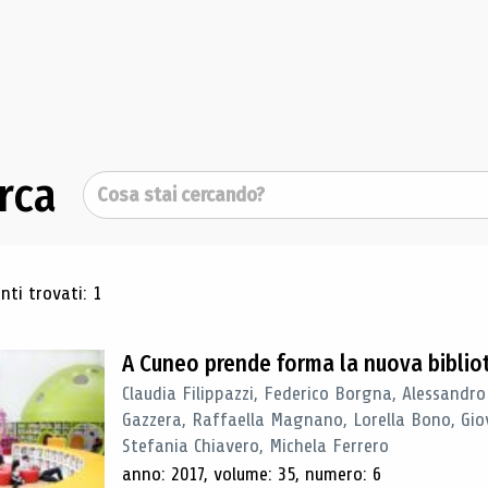
rca
Cerca
ultati di ricerca
ti trovati: 1
A Cuneo prende forma la nuova biblio
Claudia Filippazzi, Federico Borgna, Alessandro
Gazzera, Raffaella Magnano, Lorella Bono, Gio
Stefania Chiavero, Michela Ferrero
anno: 2017, volume: 35, numero: 6