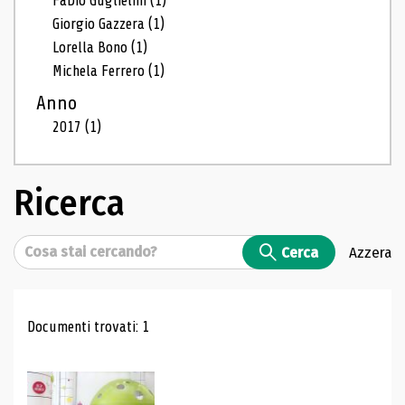
Fabio Guglielmi
(1)
Giorgio Gazzera
(1)
Lorella Bono
(1)
Michela Ferrero
(1)
Anno
2017
(1)
Ricerca
Cerca
Cerca
Azzera
Risultati di ricerca
Documenti trovati: 1