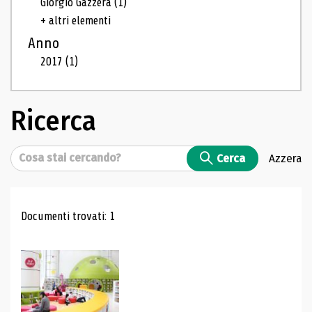
Giorgio Gazzera
(1)
+ altri elementi
Anno
2017
(1)
Ricerca
Cerca
Cerca
Azzera
Risultati di ricerca
Documenti trovati: 1