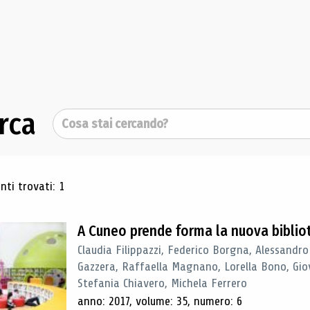
rca
Cerca
ultati di ricerca
ti trovati: 1
A Cuneo prende forma la nuova biblio
Claudia Filippazzi, Federico Borgna, Alessandro
Gazzera, Raffaella Magnano, Lorella Bono, Gio
Stefania Chiavero, Michela Ferrero
anno: 2017, volume: 35, numero: 6