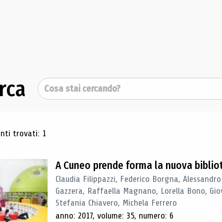
rca
Cerca
ultati di ricerca
ti trovati: 1
A Cuneo prende forma la nuova biblio
Claudia Filippazzi, Federico Borgna, Alessandro
Gazzera, Raffaella Magnano, Lorella Bono, Gio
Stefania Chiavero, Michela Ferrero
anno: 2017, volume: 35, numero: 6