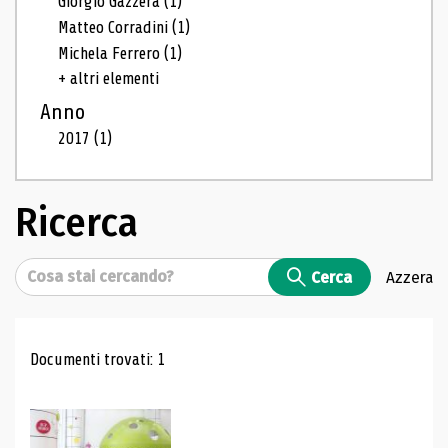
Giorgio Gazzera
(1)
Matteo Corradini
(1)
Michela Ferrero
(1)
+ altri elementi
Anno
2017
(1)
Ricerca
Cerca
Cerca
Azzera
Risultati di ricerca
Documenti trovati: 1