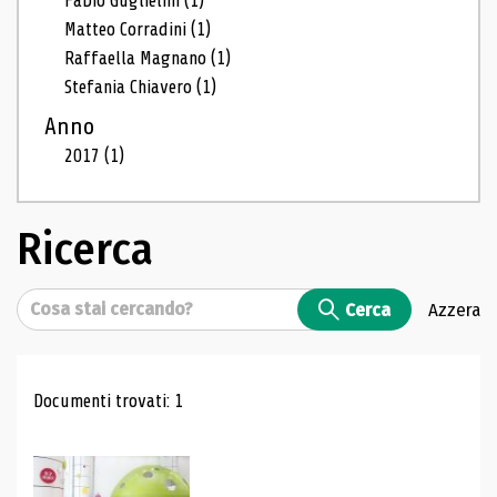
Fabio Guglielmi
(1)
Matteo Corradini
(1)
Raffaella Magnano
(1)
Stefania Chiavero
(1)
Anno
2017
(1)
Ricerca
Cerca
Cerca
Azzera
Risultati di ricerca
Documenti trovati: 1