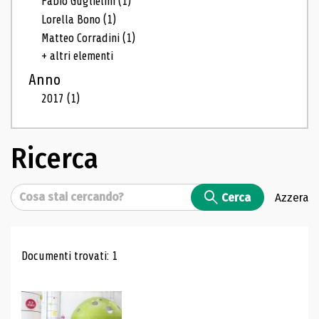
Fabio Guglielmi
(1)
Lorella Bono
(1)
Matteo Corradini
(1)
+ altri elementi
Anno
2017
(1)
Ricerca
Cerca
Cerca
Azzera
Risultati di ricerca
Documenti trovati: 1