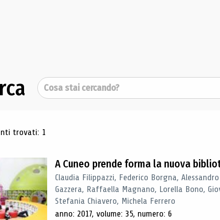
rca
Cerca
ultati di ricerca
ti trovati: 1
A Cuneo prende forma la nuova biblio
Claudia Filippazzi, Federico Borgna, Alessandro
Gazzera, Raffaella Magnano, Lorella Bono, Gio
Stefania Chiavero, Michela Ferrero
anno: 2017, volume: 35, numero: 6