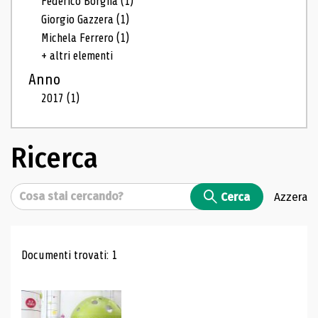
Federico Borgna
(1)
Giorgio Gazzera
(1)
Michela Ferrero
(1)
+ altri elementi
Anno
2017
(1)
Ricerca
Cerca
Cerca
Azzera
Risultati di ricerca
Documenti trovati: 1