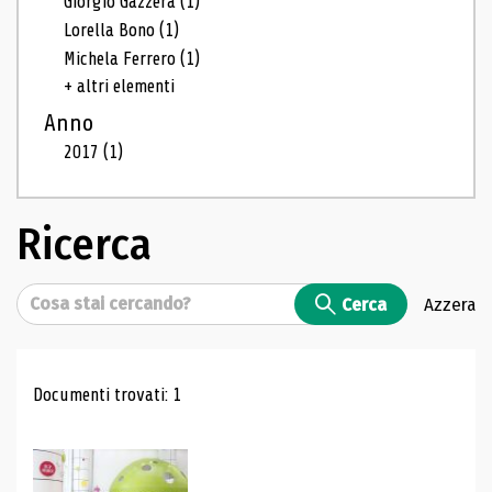
Giorgio Gazzera
(1)
Lorella Bono
(1)
Michela Ferrero
(1)
+ altri elementi
Anno
2017
(1)
Ricerca
Cerca
Cerca
Azzera
Risultati di ricerca
Documenti trovati: 1