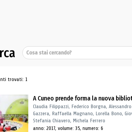
rca
Cerca
ultati di ricerca
ti trovati: 1
A Cuneo prende forma la nuova biblio
Claudia Filippazzi, Federico Borgna, Alessandro
Gazzera, Raffaella Magnano, Lorella Bono, Gio
Stefania Chiavero, Michela Ferrero
anno: 2017, volume: 35, numero: 6