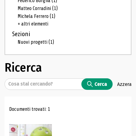
Federico Borgna
(1)
Matteo Corradini
(1)
Michela Ferrero
(1)
+ altri elementi
Sezioni
Nuovi progetti
(1)
Ricerca
Cerca
Cerca
Azzera
Risultati di ricerca
Documenti trovati: 1