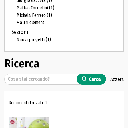
Giorgio Gazzera
(1)
Matteo Corradini
(1)
Michela Ferrero
(1)
+ altri elementi
Sezioni
Nuovi progetti
(1)
Ricerca
Cerca
Cerca
Azzera
Risultati di ricerca
Documenti trovati: 1