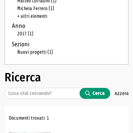
Matteo Corradini
(1)
Michela Ferrero
(1)
+ altri elementi
Anno
2017
(1)
Sezioni
Nuovi progetti
(1)
Ricerca
Cerca
Cerca
Azzera
Risultati di ricerca
Documenti trovati: 1