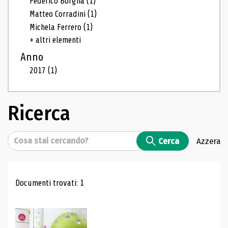
Federico Borgna
(1)
Matteo Corradini
(1)
Michela Ferrero
(1)
+ altri elementi
Anno
2017
(1)
Ricerca
Cerca
Cerca
Azzera
Risultati di ricerca
Documenti trovati: 1