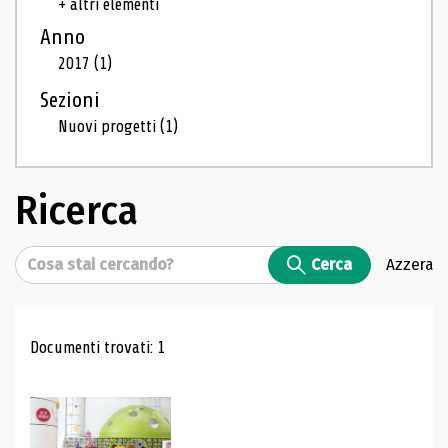
+ altri elementi
Anno
2017
(1)
Sezioni
Nuovi progetti
(1)
Ricerca
Cerca
Cerca
Azzera
Risultati di ricerca
Documenti trovati: 1