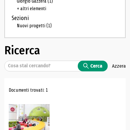
Giorgio Gazzera
(1)
+ altri elementi
Sezioni
Nuovi progetti
(1)
Ricerca
Cerca
Cerca
Azzera
Risultati di ricerca
Documenti trovati: 1