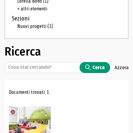
Lorella Bono
(1)
+ altri elementi
Sezioni
Nuovi progetti
(1)
Ricerca
Cerca
Cerca
Azzera
Risultati di ricerca
Documenti trovati: 1