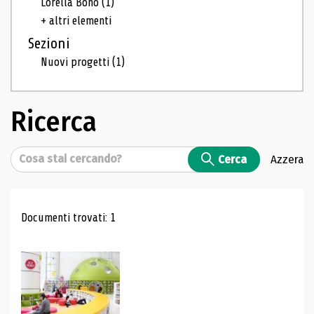
Lorella Bono
(1)
+ altri elementi
Sezioni
Nuovi progetti
(1)
Ricerca
Cerca
Cerca
Azzera
Risultati di ricerca
Documenti trovati: 1